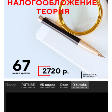
Плеер:
RUTUBE
VK видео
Dzen
Youtube