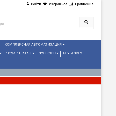
Войти
Избранное
Сравнение
КОМПЛЕКСНАЯ АВТОМАТИЗАЦИЯ
1С:ЗАРПЛАТА 8
ЗУП КОРП
БГУ И ЗКГУ
1С:УПРАВЛЕНИЕ ХОЛДИНГОМ
ИЕ
1С:МЕДИЦИНА
WEB, JAVA И ANDROID