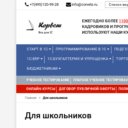
+7(495)120-99-28
info@corvets.ru
Список ви
ЕЖЕГОДНО БОЛЕЕ
1100
КАДРОВИКОВ И ПРОГ
ИСПОЛЬЗУЮТ НАШИ КУ
СТАРТ В 1С
ПРОГРАММИРОВАНИЕ В 1С
ПОДГО
1С:ERP
1С:БУХГАЛТЕРИЯ И УПРОЩЕНКА
ТОРГО
БЮДЖЕТНИКАМ
МИНИ-КУРСЫ
КУРСЫ ДЛЯ ШКОЛЬНИКОВ
КУРСЫ 
УЧЕБНОЕ ТЕСТИРОВАНИЕ
ПЛАТНОЕ УЧЕБНОЕ ТЕСТИРОВА
УПРАВЛЕНИЕ ПРОЕКТАМИ
УПРАВЛЕНЦАМ
МИНИ-К
ОНЛАЙН-КУРСЫ
ДОГОВОР ПУБЛИЧНОЙ ОФЕРТЫ
ПОЛИ
»
Главная
Для школьников
Для школьников