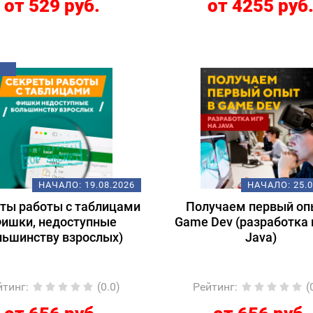
от 529 руб.
от 4255 руб
НАЧАЛО:
19.08.2026
НАЧАЛО:
25.
ты работы с таблицами
Получаем первый оп
Фишки, недоступные
Game Dev (разработка 
льшинству взрослых)
Java)
йтинг
:
(0.0)
Рейтинг
:
(