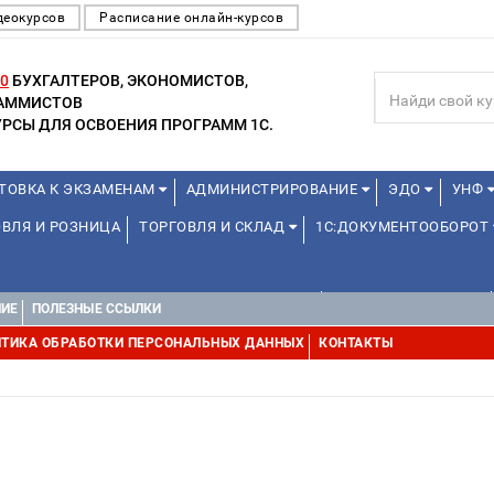
деокурсов
Расписание онлайн-курсов
0
БУХГАЛТЕРОВ, ЭКОНОМИСТОВ,
РАММИСТОВ
РСЫ ДЛЯ ОСВОЕНИЯ ПРОГРАММ 1С.
ТОВКА К ЭКЗАМЕНАМ
АДМИНИСТРИРОВАНИЕ
ЭДО
УНФ
ВЛЯ И РОЗНИЦА
ТОРГОВЛЯ И СКЛАД
1С:ДОКУМЕНТООБОРОТ
ДЛЯ ПРЕПОДАВАТЕЛЕЙ ШКОЛЬНЫХ КУРСОВ
ДЛЯ ШКОЛЬНИКОВ
НИЕ
ПОЛЕЗНЫЕ ССЫЛКИ
УРСЫ (ПРОФЕССИОНАЛЬНЫЕ ПРОБЫ) 4-6 ЧАСОВ ОТ 12 ЛЕТ
ДРУГ
ТИКА ОБРАБОТКИ ПЕРСОНАЛЬНЫХ ДАННЫХ
КОНТАКТЫ