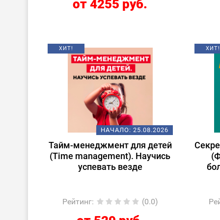
от 4255 руб.
ХИТ!
ХИТ!
НАЧАЛО:
25.08.2026
Тайм-менеджмент для детей
Секре
(Time management). Научись
(
успевать везде
бо
Рейтинг
:
(0.0)
Ре