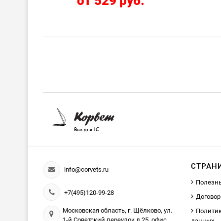
от 529 руб.
СТРАН
info@corvets.ru
Полезн
+7(495)120-99-28
Договор
Московская область, г. Щёлково, ул.
Политик
1-й Советский переулок д.25, офис
данных