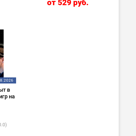
.
от 529 руб.
08.2026
ыт в
игр на
0.0)