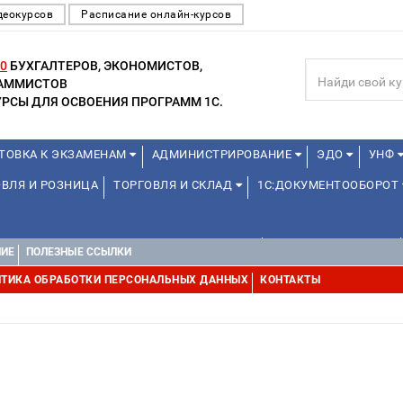
деокурсов
Расписание онлайн-курсов
0
БУХГАЛТЕРОВ, ЭКОНОМИСТОВ,
РАММИСТОВ
РСЫ ДЛЯ ОСВОЕНИЯ ПРОГРАММ 1С.
ТОВКА К ЭКЗАМЕНАМ
АДМИНИСТРИРОВАНИЕ
ЭДО
УНФ
ВЛЯ И РОЗНИЦА
ТОРГОВЛЯ И СКЛАД
1С:ДОКУМЕНТООБОРОТ
ДЛЯ ПРЕПОДАВАТЕЛЕЙ ШКОЛЬНЫХ КУРСОВ
ДЛЯ ШКОЛЬНИКОВ
НИЕ
ПОЛЕЗНЫЕ ССЫЛКИ
УРСЫ (ПРОФЕССИОНАЛЬНЫЕ ПРОБЫ) 4-6 ЧАСОВ ОТ 12 ЛЕТ
ДРУГ
ТИКА ОБРАБОТКИ ПЕРСОНАЛЬНЫХ ДАННЫХ
КОНТАКТЫ