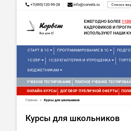
+7(495)120-99-28
info@corvets.ru
Список ви
ЕЖЕГОДНО БОЛЕЕ
1100
КАДРОВИКОВ И ПРОГ
ИСПОЛЬЗУЮТ НАШИ КУ
СТАРТ В 1С
ПРОГРАММИРОВАНИЕ В 1С
ПОДГО
1С:ERP
1С:БУХГАЛТЕРИЯ И УПРОЩЕНКА
ТОРГО
БЮДЖЕТНИКАМ
МИНИ-КУРСЫ
КУРСЫ ДЛЯ ШКОЛЬНИКОВ
КУРСЫ 
УЧЕБНОЕ ТЕСТИРОВАНИЕ
ПЛАТНОЕ УЧЕБНОЕ ТЕСТИРОВА
УПРАВЛЕНИЕ ПРОЕКТАМИ
УПРАВЛЕНЦАМ
МИНИ-К
ОНЛАЙН-КУРСЫ
ДОГОВОР ПУБЛИЧНОЙ ОФЕРТЫ
ПОЛИ
»
Главная
Курсы для школьников
Курсы для школьников