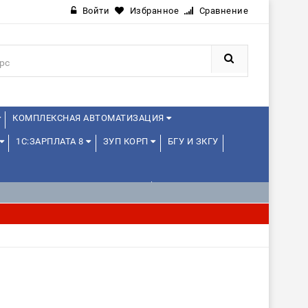
Войти
Избранное
Сравнение
КОМПЛЕКСНАЯ АВТОМАТИЗАЦИЯ
1С:ЗАРПЛАТА 8
ЗУП КОРП
БГУ И ЗКГУ
1С:УПРАВЛЕНИЕ ХОЛДИНГОМ
ИЕ
1С:МЕДИЦИНА
WEB, JAVA И ANDROID