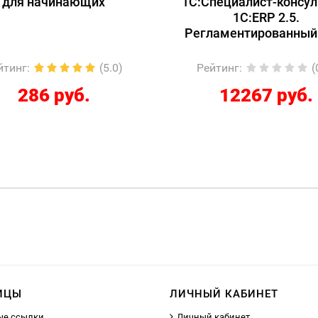
для начинающих
1С:Специалист-консул
1С:ERP 2.5.
Регламентированный
йтинг
:
(5.0)
Рейтинг
:
(
286 руб.
12267 руб.
ИЦЫ
ЛИЧНЫЙ КАБИНЕТ
ые ссылки
Личный кабинет