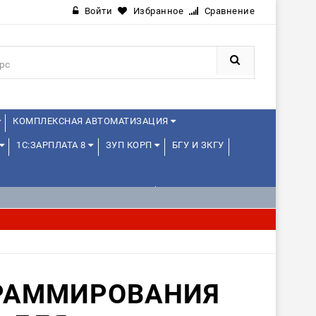
Войти
Избранное
Сравнение
КОМПЛЕКСНАЯ АВТОМАТИЗАЦИЯ
1С:ЗАРПЛАТА 8
ЗУП КОРП
БГУ И ЗКГУ
1С:УПРАВЛЕНИЕ ХОЛДИНГОМ
ИЕ
1С:МЕДИЦИНА
WEB, JAVA И ANDROID
РАММИРОВАНИЯ