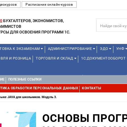
деокурсов
Расписание онлайн-курсов
0
БУХГАЛТЕРОВ, ЭКОНОМИСТОВ,
РАММИСТОВ
РСЫ ДЛЯ ОСВОЕНИЯ ПРОГРАММ 1С.
ТОВКА К ЭКЗАМЕНАМ
АДМИНИСТРИРОВАНИЕ
ЭДО
УНФ
ВЛЯ И РОЗНИЦА
ТОРГОВЛЯ И СКЛАД
1С:ДОКУМЕНТООБОРОТ
ДЛЯ ПРЕПОДАВАТЕЛЕЙ ШКОЛЬНЫХ КУРСОВ
ДЛЯ ШКОЛЬНИКОВ
НИЕ
ПОЛЕЗНЫЕ ССЫЛКИ
УРСЫ (ПРОФЕССИОНАЛЬНЫЕ ПРОБЫ) 4-6 ЧАСОВ ОТ 12 ЛЕТ
ДРУГ
ТИКА ОБРАБОТКИ ПЕРСОНАЛЬНЫХ ДАННЫХ
КОНТАКТЫ
ыке JAVA для школьников. Модуль 3.
ОСНОВЫ ПРОГ