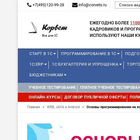
+7(495)120-99-28
info@corvets.ru
Список ви
ЕЖЕГОДНО БОЛЕЕ
1100
КАДРОВИКОВ И ПРОГ
ИСПОЛЬЗУЮТ НАШИ КУ
СТАРТ В 1С
ПРОГРАММИРОВАНИЕ В 1С
ПОДГО
1С:ERP
1С:БУХГАЛТЕРИЯ И УПРОЩЕНКА
ТОРГО
БЮДЖЕТНИКАМ
МИНИ-КУРСЫ
КУРСЫ ДЛЯ ШКОЛЬНИКОВ
КУРСЫ 
УЧЕБНОЕ ТЕСТИРОВАНИЕ
ПЛАТНОЕ УЧЕБНОЕ ТЕСТИРОВА
УПРАВЛЕНИЕ ПРОЕКТАМИ
УПРАВЛЕНЦАМ
МИНИ-К
ОНЛАЙН-КУРСЫ
ДОГОВОР ПУБЛИЧНОЙ ОФЕРТЫ
ПОЛИ
»
»
Главная
WEB, JAVA и Android
Основы программирования на яз